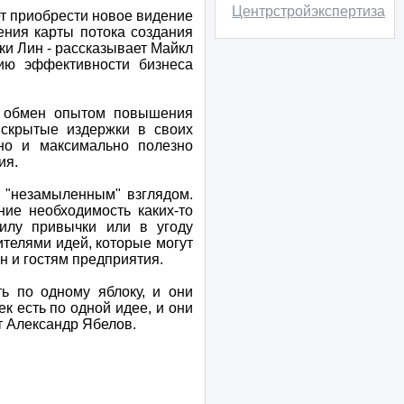
Центрстройэкспертиза
ет приобрести новое видение
ения карты потока создания
ки Лин - рассказывает Майкл
ию эффективности бизнеса
, обмен опытом повышения
 скрытые издержки в своих
тно и максимально полезно
ия.
, "незамыленным" взглядом.
ие необходимость каких-то
илу привычки или в угоду
ителями идей, которые могут
н и гостям предприятия.
ть по одному яблоку, и они
к есть по одной идее, и они
ит Александр Ябелов.