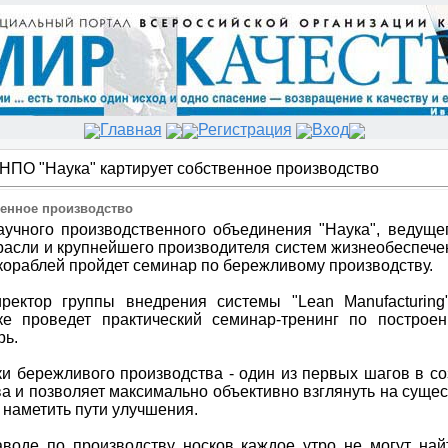
Главная
Регистрация
Вход
НПО "Наука" картирует собственное производство
венное производство
учного производственного объединения "Наука", ведуще
расли и крупнейшего производителя систем жизнеобеспечен
кораблей пройдет семинар по бережливому производству.
иректор группы внедрения системы "Lean Manufacturi
ке проведет практический семинар-тренинг по построе
рь.
и бережливого производства - один из первых шагов в 
а и позволяет максимально объективно взглянуть на сущ
 наметить пути улучшения.
аводе по производству носков каждое утро не могут на