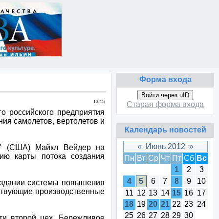
Форма входа
Войти через uID
13:15
Старая форма входа
го российского предприятия
ия самолетов, вертолетов и
Календарь новостей
«
Июнь 2012
»
ng" (США) Майкл Вейдер на
нию карты потока создания
Пн
Вт
Ср
Чт
Пт
Сб
Вс
1
2
3
4
5
6
7
8
9
10
создании системы повышения
ествующие производственные
11
12
13
14
15
16
17
18
19
20
21
22
23
24
25
26
27
28
29
30
йти второй цех. Бережливое