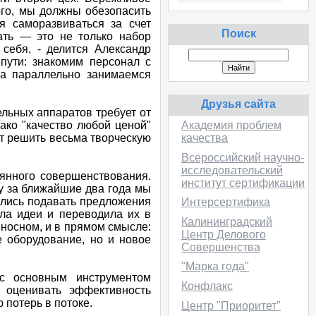
ого, мы должны обезопасить
я саморазвиваться за счет
Поиск
ать — это не только набор
себя, - делится Александр
пути: знакомим персонал с
а параллельно занимаемся
Друзья сайта
ельных аппаратов требует от
ако "качество любой ценой"
Академия проблем
ит решить весьма творческую
качества
Всероссийский научно-
исследовательский
янного совершенствования.
институт сертификации
у за ближайшие два года мы
ялись подавать предложения
Интерсертифика
ала идеи и переводила их в
Калининградский
еносном, и в прямом смысле:
Центр Делового
е оборудование, но и новое
Совершенства
"Марка года"
 с основным инструментом
Конфлакс
, оценивать эффективность
 потерь в потоке.
Центр "Приоритет"