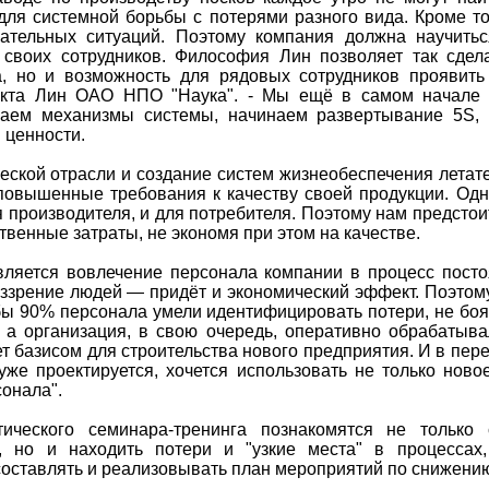
ля системной борьбы с потерями разного вида. Кроме т
ательных ситуаций. Поэтому компания должна научитьс
 своих сотрудников. Философия Лин позволяет так сдел
, но и возможность для рядовых сотрудников проявить 
екта Лин ОАО НПО "Наука". - Мы ещё в самом начале 
ваем механизмы системы, начинаем развертывание 5S, 
 ценности.
еской отрасли и создание систем жизнеобеспечения летат
овышенные требования к качеству своей продукции. Одн
 производителя, и для потребителя. Поэтому нам предсто
твенные затраты, не экономя при этом на качестве.
вляется вовлечение персонала компании в процесс посто
ззрение людей — придёт и экономический эффект. Поэтом
обы 90% персонала умели идентифицировать потери, не бо
 а организация, в свою очередь, оперативно обрабатыв
ет базисом для строительства нового предприятия. И в пер
уже проектируется, хочется использовать не только ново
онала".
тического семинара-тренинга познакомятся не только
, но и находить потери и "узкие места" в процессах
составлять и реализовывать план мероприятий по снижению