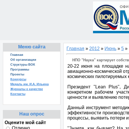
Меню сайта
Главная
»
2012
»
Июнь
»
5
» 
Главная
Об организации
НПО "Наука" картирует собст
Структуры ВОК
20-22 июня на площадке на
Программы
авиационно-космической от
Проекты
космических пилотируемых 
Конкурсы
Медаль им. И.А. Ильина
Президент "Lean Plus", Д
Журналы о качестве
конкретном рабочем участ
Контакты
ценности и выявлению поте
Данный инструмент методик
эффективности производств
Наш опрос
процессы, выявить потери и
Оцените мой сайт
Отлично
"Знаете, как бывает? На з