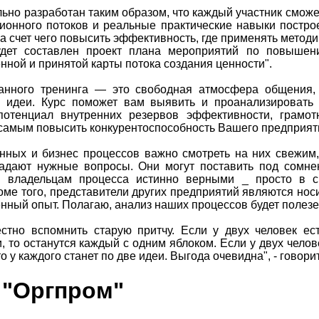
ьно разработан таким образом, что каждый участник смож
онного потоков и реальные практические навыки постро
за счет чего повысить эффективность, где применять методи
будет составлен проект плана мероприятий по повышен
нной и принятой карты потока создания ценности".
анного тренинга — это свободная атмосфера общения
е идеи. Курс поможет вам выявить и проанализировать
 потенциал внутренних резервов эффективности, грамо
 самым повысить конкурентоспособность Вашего предприят
нных и бизнес процессов важно смотреть на них свежим
адают нужные вопросы. Они могут поставить под сомнен
ся владельцам процесса истинно верными _ просто в с
ме того, представители других предприятий являются нос
нный опыт. Полагаю, анализ наших процессов будет полезе
стно вспомнить старую притчу. Если у двух человек ес
 то останутся каждый с одним яблоком. Если у двух челове
 у каждого станет по две идеи. Выгода очевидна", - говор
 "Оргпром"