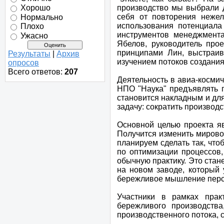
Хорошо
производство мы выбрали д
себя от повторения нежел
Нормально
использования потенциала
Плохо
инструментов менеджмента
Ужасно
Ябелов, руководитель про
принципами Лин, выстраи
Результаты
|
Архив
изучением потоков создания
опросов
Всего ответов:
207
Деятельность в авиа-космич
НПО "Наука" предъявлять п
становится накладным и для
задачу: сократить производс
Основной целью проекта я
Получится изменить мирово
планируем сделать так, чт
по оптимизации процессов,
обычную практику. Это стан
на новом заводе, который 
бережливое мышление перс
Участники в рамках прак
бережливого производства
производственного потока, 